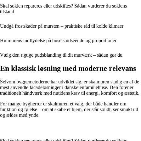
Skal soklen repareres eller udskiftes? Sådan vurderer du soklens
tilstand
Undgå frostskader på mursten – praktiske råd til kolde klimaer
Hulmurens indflydelse på husets udseende og proportioner
Vælg den rigtige pudsblanding til dit murværk – sådan gør du
En klassisk løsning med moderne relevans
Selvom byggemetoderne har udviklet sig, er skalmuren stadig en af de
mest anvendte facadeløsninger i danske enfamiliehuse. Den forener
traditionelt håndværk med nutidens krav til energi, komfort og æstetik.
For mange bygherrer er skalmuren et valg, der både handler om
funktion og følelse – om at skabe et hjem, der står solidt, ser smukt ud
og ældes med ynde.
Skal soklen repareres eller udskiftes? Sådan vurderer du soklens