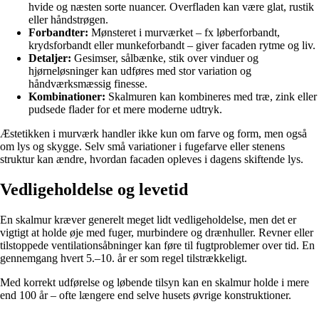
hvide og næsten sorte nuancer. Overfladen kan være glat, rustik
eller håndstrøgen.
Forbandter:
Mønsteret i murværket – fx løberforbandt,
krydsforbandt eller munkeforbandt – giver facaden rytme og liv.
Detaljer:
Gesimser, sålbænke, stik over vinduer og
hjørneløsninger kan udføres med stor variation og
håndværksmæssig finesse.
Kombinationer:
Skalmuren kan kombineres med træ, zink eller
pudsede flader for et mere moderne udtryk.
Æstetikken i murværk handler ikke kun om farve og form, men også
om lys og skygge. Selv små variationer i fugefarve eller stenens
struktur kan ændre, hvordan facaden opleves i dagens skiftende lys.
Vedligeholdelse og levetid
En skalmur kræver generelt meget lidt vedligeholdelse, men det er
vigtigt at holde øje med fuger, murbindere og drænhuller. Revner eller
tilstoppede ventilationsåbninger kan føre til fugtproblemer over tid. En
gennemgang hvert 5.–10. år er som regel tilstrækkeligt.
Med korrekt udførelse og løbende tilsyn kan en skalmur holde i mere
end 100 år – ofte længere end selve husets øvrige konstruktioner.