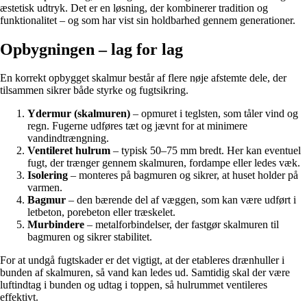
æstetisk udtryk. Det er en løsning, der kombinerer tradition og
funktionalitet – og som har vist sin holdbarhed gennem generationer.
Opbygningen – lag for lag
En korrekt opbygget skalmur består af flere nøje afstemte dele, der
tilsammen sikrer både styrke og fugtsikring.
Ydermur (skalmuren)
– opmuret i teglsten, som tåler vind og
regn. Fugerne udføres tæt og jævnt for at minimere
vandindtrængning.
Ventileret hulrum
– typisk 50–75 mm bredt. Her kan eventuel
fugt, der trænger gennem skalmuren, fordampe eller ledes væk.
Isolering
– monteres på bagmuren og sikrer, at huset holder på
varmen.
Bagmur
– den bærende del af væggen, som kan være udført i
letbeton, porebeton eller træskelet.
Murbindere
– metalforbindelser, der fastgør skalmuren til
bagmuren og sikrer stabilitet.
For at undgå fugtskader er det vigtigt, at der etableres drænhuller i
bunden af skalmuren, så vand kan ledes ud. Samtidig skal der være
luftindtag i bunden og udtag i toppen, så hulrummet ventileres
effektivt.