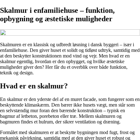
Skalmur i enfamiliehuse – funktion,
opbygning og æstetiske muligheder
Skalmuren er en klassisk og udbredt løsning i dansk byggeri – især i
enfamiliehuse. Den giver huset et solidt og tidløst udtryk, samtidig med
at den beskytter konstruktionen mod vind og vejr. Men hvad er en
skalmur egentlig, hvordan er den opbygget, og hvilke æstetiske
muligheder giver den? Her får du et overblik over både funktion,
teknik og design.
Hvad er en skalmur?
En skalmur er den yderste del af en muret facade, som fungerer som en
beskyttende klimaskærm. Den bærer ikke husets vægt, men står som
en selvstændig mur foran den bærende konstruktion – typisk en
bagmur af letbeton, porebeton eller træ. Mellem skalmuren og
bagmuren findes et hulrum, der sikrer ventilation og dræning.
Formålet med skalmuren er at beskytte bygningen mod fugt, frost og
mekanisk påvirkning, samtidig med at den giver huset et robust og