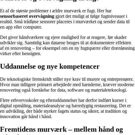
Et af de største problemer i ældre murværk er fugt. Her har
sensorbaseret overvågning
gjort det muligt at følge fugtniveauer i
realtid. Små trådløse sensorer placeres i murværket og sender data til
en app eller computer.
Det giver håndværkere og ejere mulighed for at reagere, før skader
udvikler sig. Samtidig kan dataene bruges til at dokumentere effekten
af en renovering – for eksempel om en ny fugtspærre eller drænløsning
virker efter hensigten.
Uddannelse og nye kompetencer
De teknologiske fremskridt stiller nye krav til murere og entreprenører.
Hvor man tidligere primært arbejdede med hænderne, kræver moderne
renovering også forståelse for data, software og materialeteknologi.
Flere erhvervsskoler og efteruddannelser har derfor indført kurser i
digital opmåling, materialeanalyse og bæredygtig restaurering. Det er
en udvikling, der både styrker fagets status og sikrer, at tradition og
innovation går hånd i hånd.
Fremtidens murværk – mellem hånd og