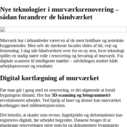
Nye teknologier i murværksrenovering –
sådan forandrer de håndværket
Murværk har i århundreder været en af de mest holdbare og æstetiske
byggemetoder. Men selv de stærkeste facader slides af tid, vejr og
forurening. I dag står håndværkere over for en ny æra, hvor teknologi
spiller en stadig større rolle i renovering og bevaring af murværk. Fra
digitale scannere til intelligente mørtler – udviklingen ændrer både
arbejdsprocesser og resultater.
Digital kortlægning af murværket
Før man går i gang med en renovering, er det afgørende at forstå
bygningens tilstand. Her har
3D-scanning og fotogrammetri
revolutioneret arbejdet. Ved hjælp af laser og droner kan murværket
kortlægges med millimeterpræcision.
Det betyder, at skader som revner, fugtskjolder og deformationer kan
registreres digitalt, før arbejdet begynder. Dataene bruges til at
planlægge renoveringen mere præcist og dokumentere bygningens