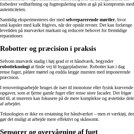
forbedrer vedhæftning og fugtregulering uden at gå på kompromis med
autenticiteten.
Samtidig eksperimenteres der med
selvreparerende mørtler
, hvor
små kapsler med kalk frigives, når der opstår revner. Det kan forlænge
levetiden på murværket markant og reducere behovet for fremtidige
reparationer.
Robotter og præcision i praksis
Selvom murværk stadig i høj grad er et håndværk, begynder
robotteknologi
at finde vej til byggepladserne. Robotter kan i dag
rense fuger, påføre mørtel og endda lægge mursten med imponerende
præcision.
I renoveringsarbejde bruges de især til monotone eller fysisk krævende
opgaver, som at fjerne gamle fuger eller rense store facader. Det frigør
tid til, at mureren kan fokusere på de mere komplekse og æstetiske dele
af arbejdet.
Teknologien er ikke en erstatning for håndværket – men et værktøj, der
gør det muligt at arbejde mere effektivt og skånsomt.
Sensorer og overvågning af fugt