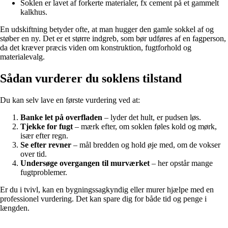
Soklen er lavet af forkerte materialer, fx cement på et gammelt
kalkhus.
En udskiftning betyder ofte, at man hugger den gamle sokkel af og
støber en ny. Det er et større indgreb, som bør udføres af en fagperson,
da det kræver præcis viden om konstruktion, fugtforhold og
materialevalg.
Sådan vurderer du soklens tilstand
Du kan selv lave en første vurdering ved at:
Banke let på overfladen
– lyder det hult, er pudsen løs.
Tjekke for fugt
– mærk efter, om soklen føles kold og mørk,
især efter regn.
Se efter revner
– mål bredden og hold øje med, om de vokser
over tid.
Undersøge overgangen til murværket
– her opstår mange
fugtproblemer.
Er du i tvivl, kan en bygningssagkyndig eller murer hjælpe med en
professionel vurdering. Det kan spare dig for både tid og penge i
længden.