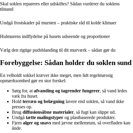
Skal soklen repareres eller udskiftes? Sådan vurderer du soklens
tilstand
Undgå frostskader på mursten – praktiske råd til kolde klimaer
Hulmurens indflydelse på husets udseende og proportioner
Vælg den rigtige pudsblanding til dit murværk – sådan gør du
Forebyggelse: Sådan holder du soklen sund
En velholdt sokkel kræver ikke meget, men lidt regelmæssig
opmærksomhed gør en stor forskel:
Sørg for, at
afvanding og tagrender fungerer
, så vand ledes
væk fra huset.
Hold
terræn og belægning
lavere end soklen, så vand ikke
presses op.
Brug
diffusionsåbne materialer
, så fugt kan slippe ud.
Undgå
tætte malingstyper
og plastbaserede produkter.
Fjern
alger og snavs
med jævne mellemrum, så overfladen kan
ånde.