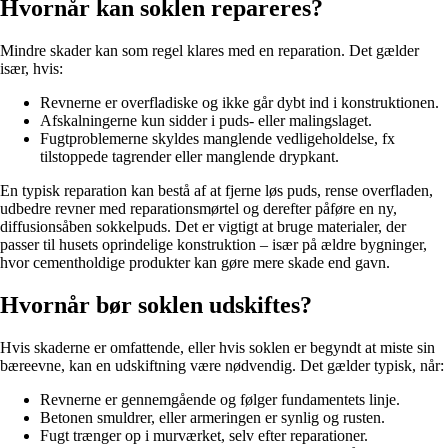
Hvornår kan soklen repareres?
Mindre skader kan som regel klares med en reparation. Det gælder
især, hvis:
Revnerne er overfladiske og ikke går dybt ind i konstruktionen.
Afskalningerne kun sidder i puds- eller malingslaget.
Fugtproblemerne skyldes manglende vedligeholdelse, fx
tilstoppede tagrender eller manglende drypkant.
En typisk reparation kan bestå af at fjerne løs puds, rense overfladen,
udbedre revner med reparationsmørtel og derefter påføre en ny,
diffusionsåben sokkelpuds. Det er vigtigt at bruge materialer, der
passer til husets oprindelige konstruktion – især på ældre bygninger,
hvor cementholdige produkter kan gøre mere skade end gavn.
Hvornår bør soklen udskiftes?
Hvis skaderne er omfattende, eller hvis soklen er begyndt at miste sin
bæreevne, kan en udskiftning være nødvendig. Det gælder typisk, når:
Revnerne er gennemgående og følger fundamentets linje.
Betonen smuldrer, eller armeringen er synlig og rusten.
Fugt trænger op i murværket, selv efter reparationer.