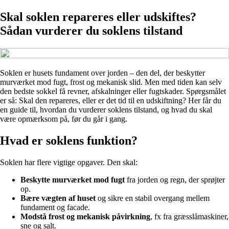
Skal soklen repareres eller udskiftes?
Sådan vurderer du soklens tilstand
Soklen er husets fundament over jorden – den del, der beskytter
murværket mod fugt, frost og mekanisk slid. Men med tiden kan selv
den bedste sokkel få revner, afskalninger eller fugtskader. Spørgsmålet
er så: Skal den repareres, eller er det tid til en udskiftning? Her får du
en guide til, hvordan du vurderer soklens tilstand, og hvad du skal
være opmærksom på, før du går i gang.
Hvad er soklens funktion?
Soklen har flere vigtige opgaver. Den skal:
Beskytte murværket mod fugt
fra jorden og regn, der sprøjter
op.
Bære vægten af huset
og sikre en stabil overgang mellem
fundament og facade.
Modstå frost og mekanisk påvirkning
, fx fra græsslåmaskiner,
sne og salt.