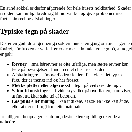
En sund sokkel er derfor afgørende for hele husets holdbarhed. Skader
i soklen kan hurtigt brede sig til murværket og give problemer med
fugt, skimmel og afskalninger.
Typiske tegn på skader
Det er en god idé at gennemgå soklen mindst én gang om året – gerne i
foråret, når frosten er væk. Her er de mest almindelige tegn på, at noget
er galt:
Revner
– små hårrevner er ofte ufarlige, men større revner kan
tyde på bevægelser i fundamentet eller frostskader.
Afskalninger
– når overfladen skaller af, skyldes det typisk
fugt, der er trængt ind og har frosset.
Mørke pletter eller algevækst
– tegn på vedvarende fugt.
Saltudblomstringer
– hvide krystaller på overfladen, som viser,
at fugt trækker salte ud af betonen.
Løs puds eller maling
– kan indikere, at soklen ikke kan ånde,
eller at der er brugt for tætte materialer.
Jo tidligere du opdager skaderne, desto lettere og billigere er de at
udbedre.