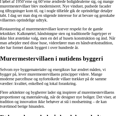
I løbet af 1950’erne og 60’erne ændrede boligidealerne sig, og mange
murermestervillaer blev moderniseret. Nye vinduer, pudsede facader
og tilbygninger kom til, og i nogle tilfælde gik de oprindelige detaljer
tabt. I dag ser man dog en stigende interesse for at bevare og genskabe
villaernes oprindelige udtryk.
Restaurering af murermestervillaer kræver respekt for de gamle
teknikker. Kalkmørtel, håndstrøgne sten og traditionelle fugetyper er
ikke blot æstetiske valg, men en del af husets konstruktion og ånd. Når
man arbejder med disse huse, viderefører man en håndværkstradition,
der har formet dansk byggeri i over hundrede år.
Murermestervillaen i nutidens byggeri
Selvom nye byggematerialer og energikrav har ændret måden, vi
bygger på, lever murermestervillaens principper videre. Mange
moderne parcelhuse og nyfortolkede villaer trækker på de samme
værdier: kvalitet, enkelhed og lokal forankring.
Flere arkitekter og bygherrer lader sig inspirere af murermestervillaens
proportioner og materialevalg, når de designer nye boliger. Det viser, at
tradition og innovation ikke behøver at stå i modsætning – de kan
tværtimod berige hinanden.