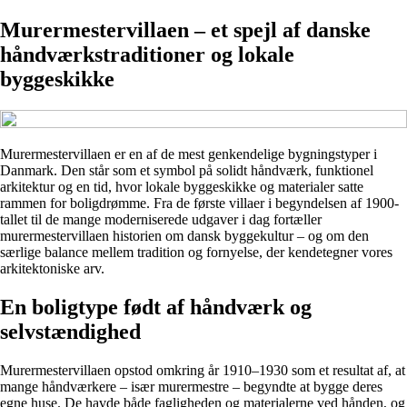
Murermestervillaen – et spejl af danske
håndværkstraditioner og lokale
byggeskikke
Murermestervillaen er en af de mest genkendelige bygningstyper i
Danmark. Den står som et symbol på solidt håndværk, funktionel
arkitektur og en tid, hvor lokale byggeskikke og materialer satte
rammen for boligdrømme. Fra de første villaer i begyndelsen af 1900-
tallet til de mange moderniserede udgaver i dag fortæller
murermestervillaen historien om dansk byggekultur – og om den
særlige balance mellem tradition og fornyelse, der kendetegner vores
arkitektoniske arv.
En boligtype født af håndværk og
selvstændighed
Murermestervillaen opstod omkring år 1910–1930 som et resultat af, at
mange håndværkere – især murermestre – begyndte at bygge deres
egne huse. De havde både fagligheden og materialerne ved hånden, og