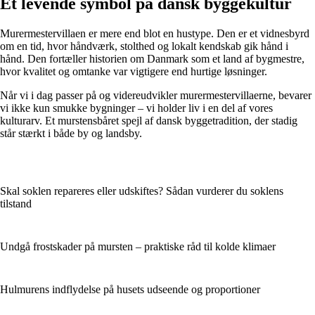
Et levende symbol på dansk byggekultur
Murermestervillaen er mere end blot en hustype. Den er et vidnesbyrd
om en tid, hvor håndværk, stolthed og lokalt kendskab gik hånd i
hånd. Den fortæller historien om Danmark som et land af bygmestre,
hvor kvalitet og omtanke var vigtigere end hurtige løsninger.
Når vi i dag passer på og videreudvikler murermestervillaerne, bevarer
vi ikke kun smukke bygninger – vi holder liv i en del af vores
kulturarv. Et murstensbåret spejl af dansk byggetradition, der stadig
står stærkt i både by og landsby.
Skal soklen repareres eller udskiftes? Sådan vurderer du soklens
tilstand
Undgå frostskader på mursten – praktiske råd til kolde klimaer
Hulmurens indflydelse på husets udseende og proportioner