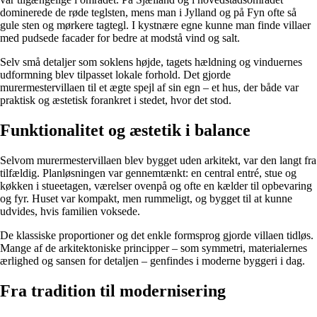
dominerede de røde teglsten, mens man i Jylland og på Fyn ofte så
gule sten og mørkere tagtegl. I kystnære egne kunne man finde villaer
med pudsede facader for bedre at modstå vind og salt.
Selv små detaljer som soklens højde, tagets hældning og vinduernes
udformning blev tilpasset lokale forhold. Det gjorde
murermestervillaen til et ægte spejl af sin egn – et hus, der både var
praktisk og æstetisk forankret i stedet, hvor det stod.
Funktionalitet og æstetik i balance
Selvom murermestervillaen blev bygget uden arkitekt, var den langt fra
tilfældig. Planløsningen var gennemtænkt: en central entré, stue og
køkken i stueetagen, værelser ovenpå og ofte en kælder til opbevaring
og fyr. Huset var kompakt, men rummeligt, og bygget til at kunne
udvides, hvis familien voksede.
De klassiske proportioner og det enkle formsprog gjorde villaen tidløs.
Mange af de arkitektoniske principper – som symmetri, materialernes
ærlighed og sansen for detaljen – genfindes i moderne byggeri i dag.
Fra tradition til modernisering