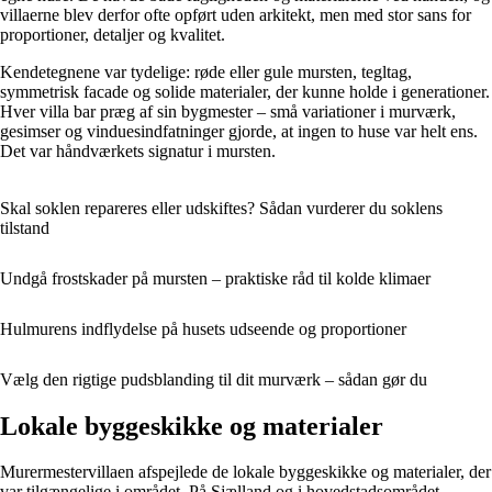
villaerne blev derfor ofte opført uden arkitekt, men med stor sans for
proportioner, detaljer og kvalitet.
Kendetegnene var tydelige: røde eller gule mursten, tegltag,
symmetrisk facade og solide materialer, der kunne holde i generationer.
Hver villa bar præg af sin bygmester – små variationer i murværk,
gesimser og vinduesindfatninger gjorde, at ingen to huse var helt ens.
Det var håndværkets signatur i mursten.
Skal soklen repareres eller udskiftes? Sådan vurderer du soklens
tilstand
Undgå frostskader på mursten – praktiske råd til kolde klimaer
Hulmurens indflydelse på husets udseende og proportioner
Vælg den rigtige pudsblanding til dit murværk – sådan gør du
Lokale byggeskikke og materialer
Murermestervillaen afspejlede de lokale byggeskikke og materialer, der
var tilgængelige i området. På Sjælland og i hovedstadsområdet