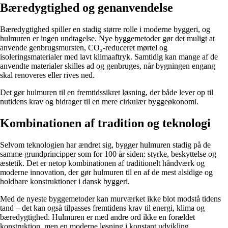
Bæredygtighed og genanvendelse
Bæredygtighed spiller en stadig større rolle i moderne byggeri, og
hulmuren er ingen undtagelse. Nye byggemetoder gør det muligt at
anvende genbrugsmursten, CO₂-reduceret mørtel og
isoleringsmaterialer med lavt klimaaftryk. Samtidig kan mange af de
anvendte materialer skilles ad og genbruges, når bygningen engang
skal renoveres eller rives ned.
Det gør hulmuren til en fremtidssikret løsning, der både lever op til
nutidens krav og bidrager til en mere cirkulær byggeøkonomi.
Kombinationen af tradition og teknologi
Selvom teknologien har ændret sig, bygger hulmuren stadig på de
samme grundprincipper som for 100 år siden: styrke, beskyttelse og
æstetik. Det er netop kombinationen af traditionelt håndværk og
moderne innovation, der gør hulmuren til en af de mest alsidige og
holdbare konstruktioner i dansk byggeri.
Med de nyeste byggemetoder kan murværket ikke blot modstå tidens
tand – det kan også tilpasses fremtidens krav til energi, klima og
bæredygtighed. Hulmuren er med andre ord ikke en forældet
konstruktion, men en moderne løsning i konstant udvikling.