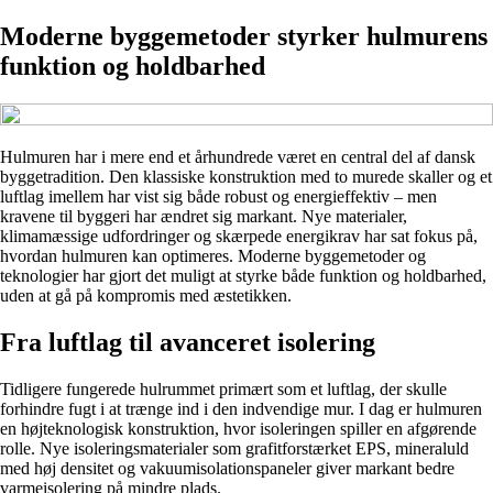
Moderne byggemetoder styrker hulmurens
funktion og holdbarhed
Hulmuren har i mere end et århundrede været en central del af dansk
byggetradition. Den klassiske konstruktion med to murede skaller og et
luftlag imellem har vist sig både robust og energieffektiv – men
kravene til byggeri har ændret sig markant. Nye materialer,
klimamæssige udfordringer og skærpede energikrav har sat fokus på,
hvordan hulmuren kan optimeres. Moderne byggemetoder og
teknologier har gjort det muligt at styrke både funktion og holdbarhed,
uden at gå på kompromis med æstetikken.
Fra luftlag til avanceret isolering
Tidligere fungerede hulrummet primært som et luftlag, der skulle
forhindre fugt i at trænge ind i den indvendige mur. I dag er hulmuren
en højteknologisk konstruktion, hvor isoleringen spiller en afgørende
rolle. Nye isoleringsmaterialer som grafitforstærket EPS, mineraluld
med høj densitet og vakuumisolationspaneler giver markant bedre
varmeisolering på mindre plads.