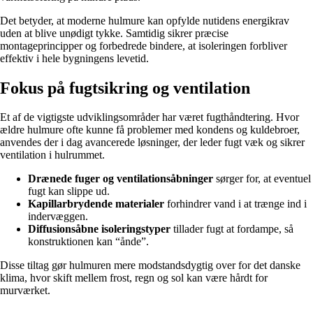
Det betyder, at moderne hulmure kan opfylde nutidens energikrav
uden at blive unødigt tykke. Samtidig sikrer præcise
montageprincipper og forbedrede bindere, at isoleringen forbliver
effektiv i hele bygningens levetid.
Fokus på fugtsikring og ventilation
Et af de vigtigste udviklingsområder har været fugthåndtering. Hvor
ældre hulmure ofte kunne få problemer med kondens og kuldebroer,
anvendes der i dag avancerede løsninger, der leder fugt væk og sikrer
ventilation i hulrummet.
Drænede fuger og ventilationsåbninger
sørger for, at eventuel
fugt kan slippe ud.
Kapillarbrydende materialer
forhindrer vand i at trænge ind i
indervæggen.
Diffusionsåbne isoleringstyper
tillader fugt at fordampe, så
konstruktionen kan “ånde”.
Disse tiltag gør hulmuren mere modstandsdygtig over for det danske
klima, hvor skift mellem frost, regn og sol kan være hårdt for
murværket.