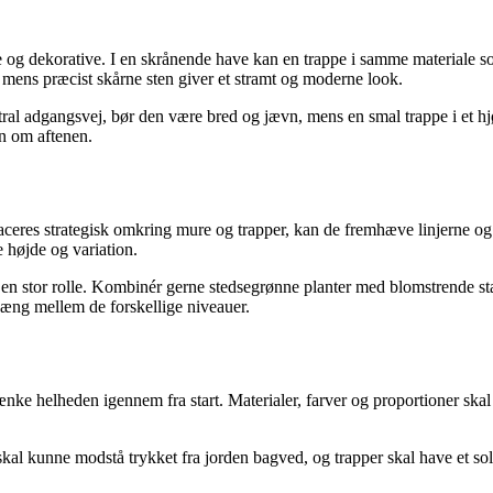
g dekorative. I en skrånende have kan en trappe i samme materiale som
, mens præcist skårne sten giver et stramt og moderne look.
al adgangsvej, bør den være bred og jævn, mens en smal trappe i et hjø
en om aftenen.
 placeres strategisk omkring mure og trapper, kan de fremhæve linjerne 
højde og variation.
er en stor rolle. Kombinér gerne stedsegrønne planter med blomstrende s
æng mellem de forskellige niveauer.
tænke helheden igennem fra start. Materialer, farver og proportioner sk
al kunne modstå trykket fra jorden bagved, og trapper skal have et sol