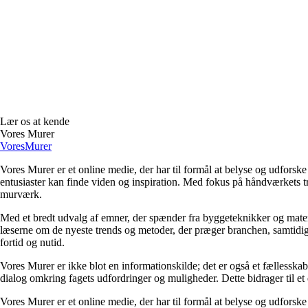
Lær os at kende
Vores Murer
Vores
Murer
Vores Murer er et online medie, der har til formål at belyse og udfor
entusiaster kan finde viden og inspiration. Med fokus på håndværkets tra
murværk.
Med et bredt udvalg af emner, der spænder fra byggeteknikker og material
læserne om de nyeste trends og metoder, der præger branchen, samtidig
fortid og nutid.
Vores Murer er ikke blot en informationskilde; det er også et fælless
dialog omkring fagets udfordringer og muligheder. Dette bidrager til et
Vores Murer er et online medie, der har til formål at belyse og udfor