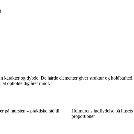
d
 karakter og dybde. De hårde elementer giver struktur og holdbarhed, me
l at opholde dig året rundt.
r på mursten – praktiske råd til
Hulmurens indflydelse på husets
proportioner