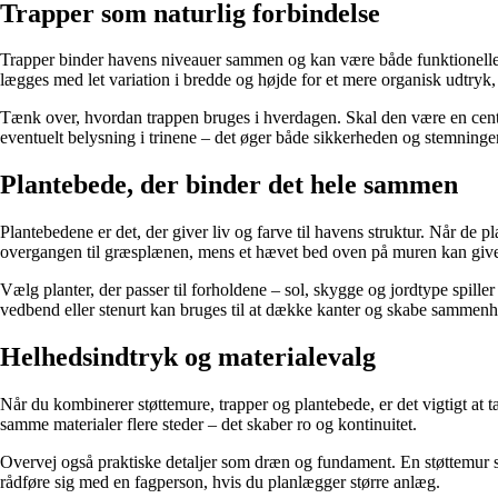
Trapper som naturlig forbindelse
Trapper binder havens niveauer sammen og kan være både funktionelle o
lægges med let variation i bredde og højde for et mere organisk udtryk
Tænk over, hvordan trappen bruges i hverdagen. Skal den være en centr
eventuelt belysning i trinene – det øger både sikkerheden og stemning
Plantebede, der binder det hele sammen
Plantebedene er det, der giver liv og farve til havens struktur. Når de
overgangen til græsplænen, mens et hævet bed oven på muren kan give 
Vælg planter, der passer til forholdene – sol, skygge og jordtype spill
vedbend eller stenurt kan bruges til at dække kanter og skabe sammenh
Helhedsindtryk og materialevalg
Når du kombinerer støttemure, trapper og plantebede, er det vigtigt at 
samme materialer flere steder – det skaber ro og kontinuitet.
Overvej også praktiske detaljer som dræn og fundament. En støttemur sk
rådføre sig med en fagperson, hvis du planlægger større anlæg.