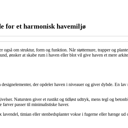
e for et harmonisk havemiljø
er også om struktur, form og funktion. Når støttemure, trapper og pla
nd, ønsker at skabe rum i haven eller blot vil give haven et mere ark
som designelementer, der opdeler haven i niveauer og giver dybde. En 
ivelser. Natursten giver et rustikt og tidløst udtryk, mens tegl og bet
arver passer til minimalistiske haver.
x lavendel, timian eller stenbedsplanter vokse i fugerne eller hænge ud