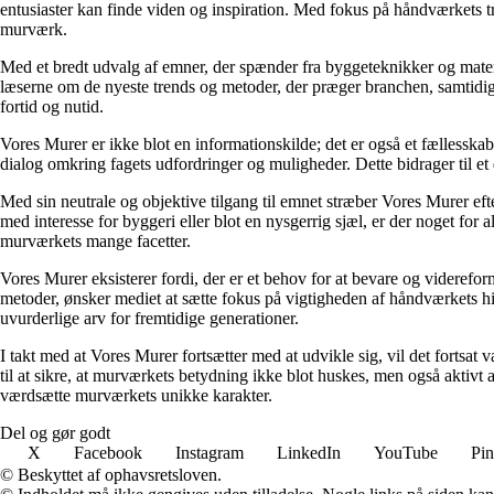
entusiaster kan finde viden og inspiration. Med fokus på håndværkets tra
murværk.
Med et bredt udvalg af emner, der spænder fra byggeteknikker og material
læserne om de nyeste trends og metoder, der præger branchen, samtidig
fortid og nutid.
Vores Murer er ikke blot en informationskilde; det er også et fælless
dialog omkring fagets udfordringer og muligheder. Dette bidrager til et
Med sin neutrale og objektive tilgang til emnet stræber Vores Murer eft
med interesse for byggeri eller blot en nysgerrig sjæl, er der noget for 
murværkets mange facetter.
Vores Murer eksisterer fordi, der er et behov for at bevare og viderefo
metoder, ønsker mediet at sætte fokus på vigtigheden af håndværkets 
uvurderlige arv for fremtidige generationer.
I takt med at Vores Murer fortsætter med at udvikle sig, vil det fortsat
til at sikre, at murværkets betydning ikke blot huskes, men også aktivt
værdsætte murværkets unikke karakter.
Del og gør godt
X
Facebook
Instagram
LinkedIn
YouTube
Pin
© Beskyttet af ophavsretsloven.