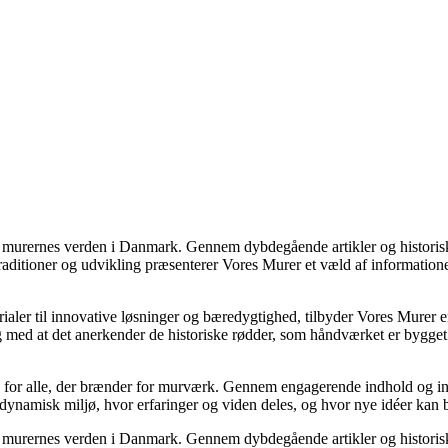
ske murernes verden i Danmark. Gennem dybdegående artikler og historis
ditioner og udvikling præsenterer Vores Murer et væld af informationer, 
er til innovative løsninger og bæredygtighed, tilbyder Vores Murer en he
 med at det anerkender de historiske rødder, som håndværket er bygget 
kab for alle, der brænder for murværk. Gennem engagerende indhold og i
 dynamisk miljø, hvor erfaringer og viden deles, og hvor nye idéer kan 
ske murernes verden i Danmark. Gennem dybdegående artikler og historis