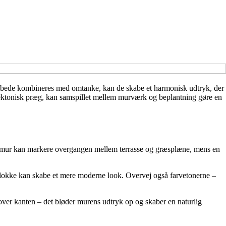
ntebede kombineres med omtanke, kan de skabe et harmonisk udtryk, der
itektonisk præg, kan samspillet mellem murværk og beplantning gøre en
lav mur kan markere overgangen mellem terrasse og græsplæne, mens en
onblokke kan skabe et mere moderne look. Overvej også farvetonerne –
 over kanten – det bløder murens udtryk op og skaber en naturlig