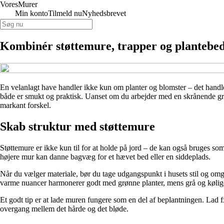
Vores
Murer
Min konto
Tilmeld nu
Nyhedsbrevet
Kombinér støttemure, trapper og plantebed
En velanlagt have handler ikke kun om planter og blomster – det handl
både er smukt og praktisk. Uanset om du arbejder med en skrånende gru
markant forskel.
Skab struktur med støttemure
Støttemure er ikke kun til for at holde på jord – de kan også bruges 
højere mur kan danne bagvæg for et hævet bed eller en siddeplads.
Når du vælger materiale, bør du tage udgangspunkt i husets stil og omg
varme nuancer harmonerer godt med grønne planter, mens grå og kølige f
Et godt tip er at lade muren fungere som en del af beplantningen. Lad f
overgang mellem det hårde og det bløde.