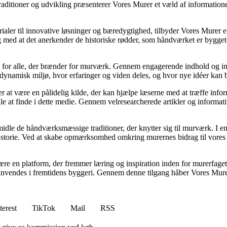
ditioner og udvikling præsenterer Vores Murer et væld af informationer, 
er til innovative løsninger og bæredygtighed, tilbyder Vores Murer en he
 med at det anerkender de historiske rødder, som håndværket er bygget 
kab for alle, der brænder for murværk. Gennem engagerende indhold og i
 dynamisk miljø, hvor erfaringer og viden deles, og hvor nye idéer kan 
er at være en pålidelig kilde, der kan hjælpe læserne med at træffe inf
alle at finde i dette medie. Gennem velresearcherede artikler og informat
rmidle de håndværksmæssige traditioner, der knytter sig til murværk. I 
historie. Ved at skabe opmærksomhed omkring murernes bidrag til vore
 være en platform, der fremmer læring og inspiration inden for murerfage
 anvendes i fremtidens byggeri. Gennem denne tilgang håber Vores Murer 
terest
TikTok
Mail
RSS