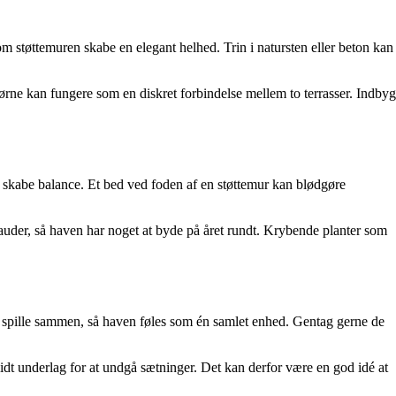
 støttemuren skabe en elegant helhed. Trin i natursten eller beton kan
rne kan fungere som en diskret forbindelse mellem to terrasser. Indbyg
og skabe balance. Et bed ved foden af en støttemur kan blødgøre
tauder, så haven har noget at byde på året rundt. Krybende planter som
al spille sammen, så haven føles som én samlet enhed. Gentag gerne de
idt underlag for at undgå sætninger. Det kan derfor være en god idé at