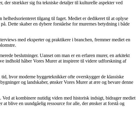
der strækker sig fra tekniske detaljer til kulturelle aspekter ved
lhedsorienteret tilgang til faget. Mediet er dedikeret til at oplyse
på. Dette skaber en dybere forståelse for murernes betydning i både
nterviews med eksperter og praktikere i branchen, fremmer mediet en
blomstre.
ormerede beslutninger. Uanset om man er en erfaren murer, en arkitekt
ive indhold håber Vores Murer at inspirere til videre udforskning af
en tid, hvor moderne byggeteknikker ofte overskygger de klassiske
s bygninger og landskaber, ønsker Vores Murer at ære og bevare denne
t. Ved at kombinere nutidig viden med historisk indsigt, bidrager mediet
at blive en uundgåelig ressource for alle, der ønsker at forstå og