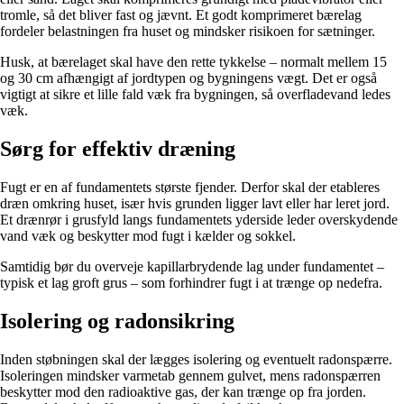
tromle, så det bliver fast og jævnt. Et godt komprimeret bærelag
fordeler belastningen fra huset og mindsker risikoen for sætninger.
Husk, at bærelaget skal have den rette tykkelse – normalt mellem 15
og 30 cm afhængigt af jordtypen og bygningens vægt. Det er også
vigtigt at sikre et lille fald væk fra bygningen, så overfladevand ledes
væk.
Sørg for effektiv dræning
Fugt er en af fundamentets største fjender. Derfor skal der etableres
dræn omkring huset, især hvis grunden ligger lavt eller har leret jord.
Et drænrør i grusfyld langs fundamentets yderside leder overskydende
vand væk og beskytter mod fugt i kælder og sokkel.
Samtidig bør du overveje kapillarbrydende lag under fundamentet –
typisk et lag groft grus – som forhindrer fugt i at trænge op nedefra.
Isolering og radonsikring
Inden støbningen skal der lægges isolering og eventuelt radonspærre.
Isoleringen mindsker varmetab gennem gulvet, mens radonspærren
beskytter mod den radioaktive gas, der kan trænge op fra jorden.