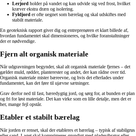
Lerjord
holder på vandet og kan udvide sig ved frost, hvilket
kræver ekstra dræn og isolering.
Fyldjord
er ofte uegnet som bærelag og skal udskiftes med
stabilt materiale.
En geoteknisk rapport giver dig og entreprenøren et klart billede af,
hvordan fundamentet skal dimensioneres, og hvilke foranstaltninger
der er nødvendige.
Fjern alt organisk materiale
Når udgravningen begynder, skal alt organisk materiale fjernes – det
gælder muld, rødder, planterester og andet, der kan rådne over tid.
Organisk materiale mister bæreevne, og hvis det efterlades under
fundamentet, kan det føre til ujævne sætninger.
Grav derfor ned til fast, bæredygtig jord, og sørg for, at bunden er plan
og fri for løst materiale. Det kan virke som en lille detalje, men det er
her, mange fejl opstår.
Etabler et stabilt bærelag
Når jorden er renset, skal der etableres et bærelag – typisk af stabilgrus
eller sand. Laget skal komprimeres grundigt med pladevibrator eller