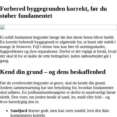
Forbered byggegrunden korrekt, før du
støber fundamentet
Et solidt fundament begynder længe før den første beton bliver hældt.
En korrekt forberedt byggegrund er afgørende for, at huset står stabilt i
mange år fremover. Fejl i denne fase kan føre til sætningsskader,
fugtproblemer og dyre reparationer. Derfor er det vigtigt at forstå, hvad
der skal til for at skabe de rette betingelser, inden støbearbejdet går i
gang.
Kend din grund – og dens beskaffenhed
Før du overhovedet begynder at grave, skal du kende din grund.
Jordens sammensætning har stor betydning for, hvordan fundamentet
skal udføres. En jordbundsundersøgelse er derfor et uundværligt første
skridt. Den viser, om jorden består af sand, ler, muld eller fyld – og
hvor bæredygtig den er.
Sandjord
dræner godt, men kan være ustabil, hvis den ikke
komprimeres korrekt.